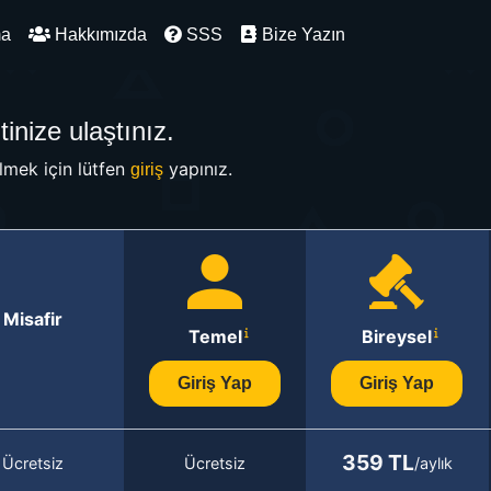
ma
Hakkımızda
SSS
Bize Yazın
inize ulaştınız.
mek için lütfen
yapınız.
giriş
Misafir
Temel
Bireysel
Giriş Yap
Giriş Yap
359 TL
Ücretsiz
Ücretsiz
/aylık