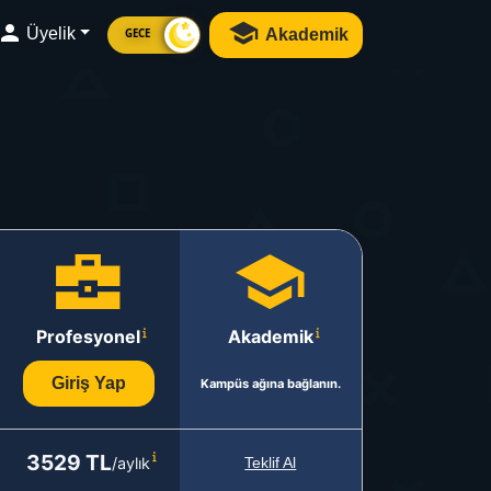
Üyelik
Akademik
GECE
Profesyonel
Akademik
Giriş Yap
Kampüs ağına bağlanın.
3529 TL
/aylık
Teklif Al