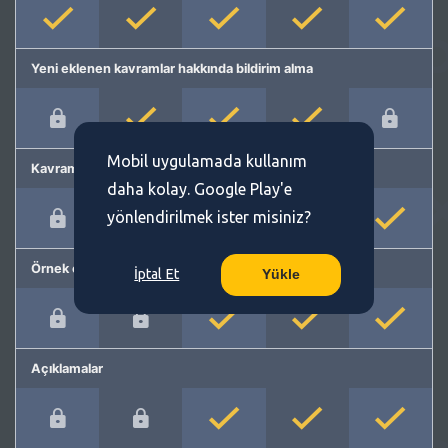
Yeni eklenen kavramlar hakkında bildirim alma
Mobil uygulamada kullanım
Kavram önerme
daha kolay. Google Play'e
yönlendirilmek ister misiniz?
Örnek cümleler
İptal Et
Yükle
Açıklamalar