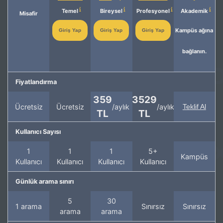
Temel
Bireysel
Profesyonel
Akademik
Misafir
Kampüs ağına
Giriş Yap
Giriş Yap
Giriş Yap
bağlanın.
Fiyatlandırma
359
3529
Ücretsiz
Ücretsiz
/aylık
/aylık
Teklif Al
TL
TL
Kullanıcı Sayısı
1
1
1
5+
Kampüs
Kullanıcı
Kullanıcı
Kullanıcı
Kullanıcı
Günlük arama sınırı
5
30
1 arama
Sınırsız
Sınırsız
arama
arama