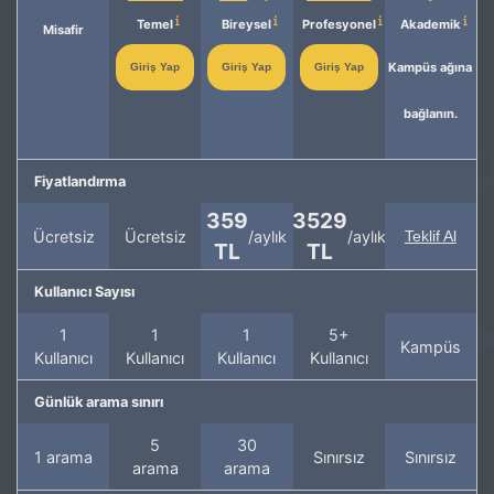
Temel
Bireysel
Profesyonel
Akademik
Misafir
Kampüs ağına
Giriş Yap
Giriş Yap
Giriş Yap
bağlanın.
Fiyatlandırma
359
3529
Ücretsiz
Ücretsiz
/aylık
/aylık
Teklif Al
TL
TL
Kullanıcı Sayısı
1
1
1
5+
Kampüs
Kullanıcı
Kullanıcı
Kullanıcı
Kullanıcı
Günlük arama sınırı
5
30
1 arama
Sınırsız
Sınırsız
arama
arama