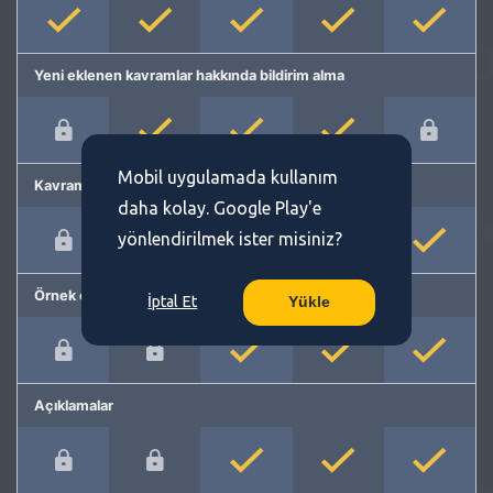
Yeni eklenen kavramlar hakkında bildirim alma
Mobil uygulamada kullanım
Kavram önerme
daha kolay. Google Play'e
yönlendirilmek ister misiniz?
Örnek cümleler
İptal Et
Yükle
Açıklamalar