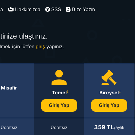
ma
Hakkımızda
SSS
Bize Yazın
inize ulaştınız.
mek için lütfen
yapınız.
giriş
Misafir
Temel
Bireysel
Giriş Yap
Giriş Yap
359 TL
Ücretsiz
Ücretsiz
/aylık