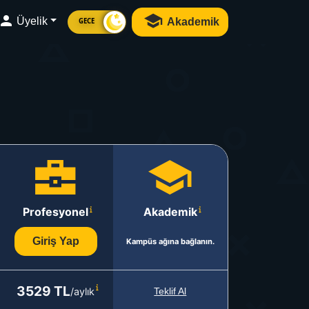
Üyelik
Akademik
GECE
Profesyonel
Akademik
Giriş Yap
Kampüs ağına bağlanın.
3529 TL
/aylık
Teklif Al