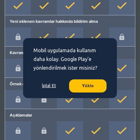
Yeni eklenen kavramlar hakkında bildirim alma
Mobil uygulamada kullanım
Kavram önerme
daha kolay. Google Play'e
yönlendirilmek ister misiniz?
Örnek cümleler
İptal Et
Yükle
Açıklamalar