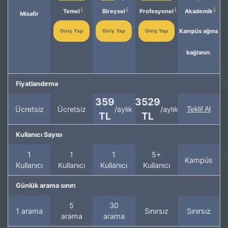
Temel
Bireysel
Profesyonel
Akademik
Misafir
Kampüs ağına
Giriş Yap
Giriş Yap
Giriş Yap
bağlanın.
Fiyatlandırma
359
3529
Ücretsiz
Ücretsiz
/aylık
/aylık
Teklif Al
TL
TL
Kullanıcı Sayısı
1
1
1
5+
Kampüs
Kullanıcı
Kullanıcı
Kullanıcı
Kullanıcı
Günlük arama sınırı
5
30
1 arama
Sınırsız
Sınırsız
arama
arama