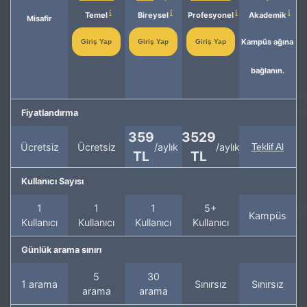
Temel
Bireysel
Profesyonel
Akademik
Misafir
Kampüs ağına
Giriş Yap
Giriş Yap
Giriş Yap
bağlanın.
Fiyatlandırma
359
3529
Ücretsiz
Ücretsiz
/aylık
/aylık
Teklif Al
TL
TL
Kullanıcı Sayısı
1
1
1
5+
Kampüs
Kullanıcı
Kullanıcı
Kullanıcı
Kullanıcı
Günlük arama sınırı
5
30
1 arama
Sınırsız
Sınırsız
arama
arama