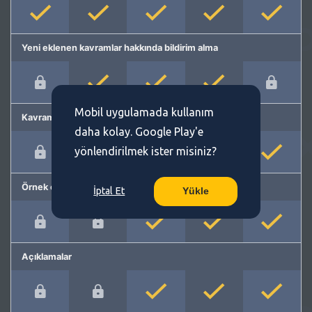
Yeni eklenen kavramlar hakkında bildirim alma
Mobil uygulamada kullanım
Kavram önerme
daha kolay. Google Play'e
yönlendirilmek ister misiniz?
Örnek cümleler
İptal Et
Yükle
Açıklamalar