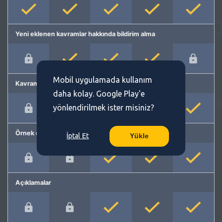
Yeni eklenen kavramlar hakkında bildirim alma
Mobil uygulamada kullanım
Kavram önerme
daha kolay. Google Play'e
yönlendirilmek ister misiniz?
Örnek cümleler
İptal Et
Yükle
Açıklamalar