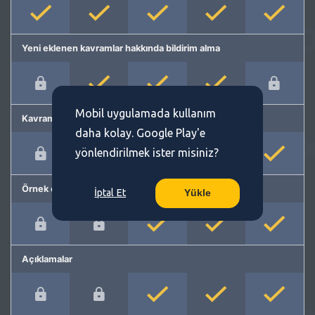
Yeni eklenen kavramlar hakkında bildirim alma
Mobil uygulamada kullanım
Kavram önerme
daha kolay. Google Play'e
yönlendirilmek ister misiniz?
Örnek cümleler
İptal Et
Yükle
Açıklamalar