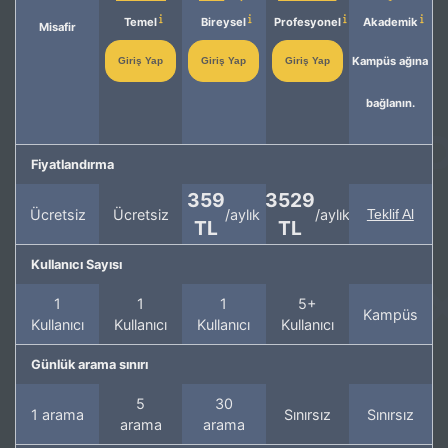
Temel
Bireysel
Profesyonel
Akademik
Misafir
Kampüs ağına
Giriş Yap
Giriş Yap
Giriş Yap
bağlanın.
Fiyatlandırma
359
3529
Ücretsiz
Ücretsiz
/aylık
/aylık
Teklif Al
TL
TL
Kullanıcı Sayısı
1
1
1
5+
Kampüs
Kullanıcı
Kullanıcı
Kullanıcı
Kullanıcı
Günlük arama sınırı
5
30
1 arama
Sınırsız
Sınırsız
arama
arama