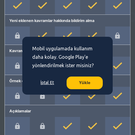
Yeni eklenen kavramlar hakkında bildirim alma
Mobil uygulamada kullanım
Kavram önerme
daha kolay. Google Play'e
yönlendirilmek ister misiniz?
Örnek cümleler
İptal Et
Yükle
Açıklamalar