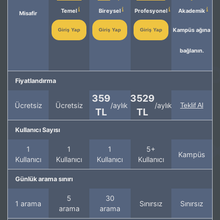
Temel
Bireysel
Profesyonel
Akademik
Misafir
Kampüs ağına
Giriş Yap
Giriş Yap
Giriş Yap
bağlanın.
Fiyatlandırma
359
3529
Ücretsiz
Ücretsiz
/aylık
/aylık
Teklif Al
TL
TL
Kullanıcı Sayısı
1
1
1
5+
Kampüs
Kullanıcı
Kullanıcı
Kullanıcı
Kullanıcı
Günlük arama sınırı
5
30
1 arama
Sınırsız
Sınırsız
arama
arama