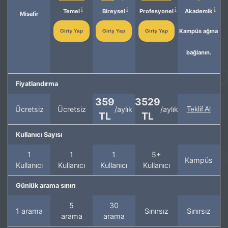
Temel
Bireysel
Profesyonel
Akademik
Misafir
Kampüs ağına
Giriş Yap
Giriş Yap
Giriş Yap
bağlanın.
Fiyatlandırma
359
3529
Ücretsiz
Ücretsiz
/aylık
/aylık
Teklif Al
TL
TL
Kullanıcı Sayısı
1
1
1
5+
Kampüs
Kullanıcı
Kullanıcı
Kullanıcı
Kullanıcı
Günlük arama sınırı
5
30
1 arama
Sınırsız
Sınırsız
arama
arama