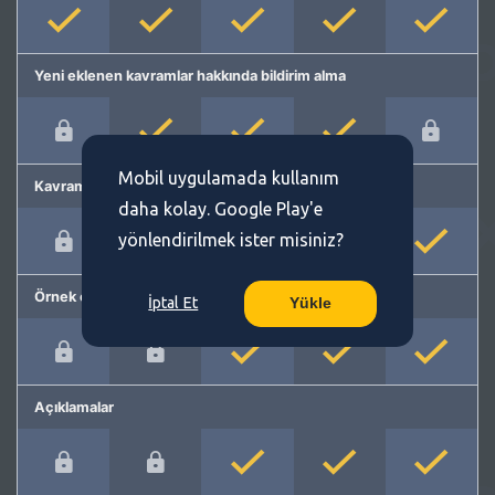
Yeni eklenen kavramlar hakkında bildirim alma
Mobil uygulamada kullanım
Kavram önerme
daha kolay. Google Play'e
yönlendirilmek ister misiniz?
Örnek cümleler
İptal Et
Yükle
Açıklamalar