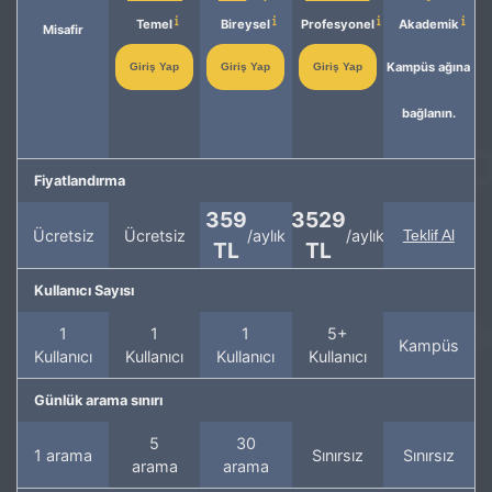
Temel
Bireysel
Profesyonel
Akademik
Misafir
Kampüs ağına
Giriş Yap
Giriş Yap
Giriş Yap
bağlanın.
Fiyatlandırma
359
3529
Ücretsiz
Ücretsiz
/aylık
/aylık
Teklif Al
TL
TL
Kullanıcı Sayısı
1
1
1
5+
Kampüs
Kullanıcı
Kullanıcı
Kullanıcı
Kullanıcı
Günlük arama sınırı
5
30
1 arama
Sınırsız
Sınırsız
arama
arama