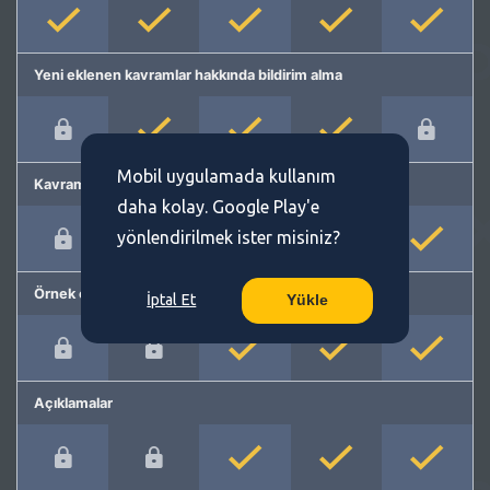
Yeni eklenen kavramlar hakkında bildirim alma
Mobil uygulamada kullanım
Kavram önerme
daha kolay. Google Play'e
yönlendirilmek ister misiniz?
Örnek cümleler
İptal Et
Yükle
Açıklamalar