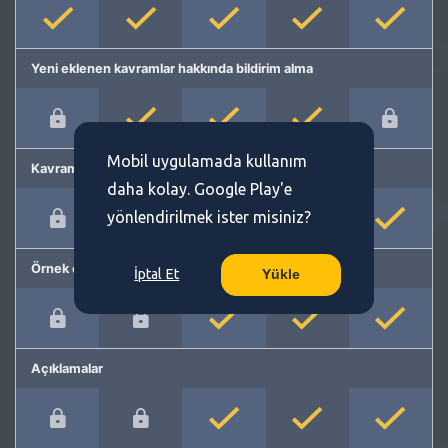
Yeni eklenen kavramlar hakkında bildirim alma
Mobil uygulamada kullanım
Kavram önerme
daha kolay. Google Play'e
yönlendirilmek ister misiniz?
Örnek cümleler
İptal Et
Yükle
Açıklamalar