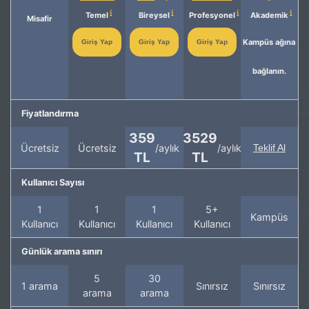
Temel
Bireysel
Profesyonel
Akademik
Misafir
Kampüs ağına
Giriş Yap
Giriş Yap
Giriş Yap
bağlanın.
Fiyatlandırma
359
3529
Ücretsiz
Ücretsiz
/aylık
/aylık
Teklif Al
TL
TL
Kullanıcı Sayısı
1
1
1
5+
Kampüs
Kullanıcı
Kullanıcı
Kullanıcı
Kullanıcı
Günlük arama sınırı
5
30
1 arama
Sınırsız
Sınırsız
arama
arama