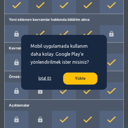
Yeni eklenen kavramlar hakkında bildirim alma
Mobil uygulamada kullanım
Kavram önerme
daha kolay. Google Play'e
yönlendirilmek ister misiniz?
Örnek cümleler
İptal Et
Yükle
Açıklamalar