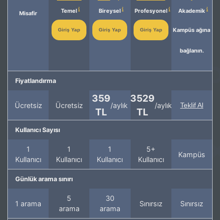
Temel
Bireysel
Profesyonel
Akademik
Misafir
Kampüs ağına
Giriş Yap
Giriş Yap
Giriş Yap
bağlanın.
Fiyatlandırma
359
3529
Ücretsiz
Ücretsiz
/aylık
/aylık
Teklif Al
TL
TL
Kullanıcı Sayısı
1
1
1
5+
Kampüs
Kullanıcı
Kullanıcı
Kullanıcı
Kullanıcı
Günlük arama sınırı
5
30
1 arama
Sınırsız
Sınırsız
arama
arama