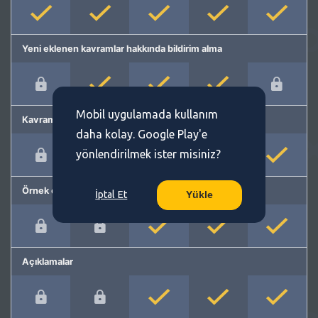
Yeni eklenen kavramlar hakkında bildirim alma
Mobil uygulamada kullanım
Kavram önerme
daha kolay. Google Play'e
yönlendirilmek ister misiniz?
Örnek cümleler
İptal Et
Yükle
Açıklamalar