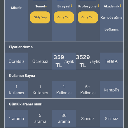
Temel
Bireysel
Profesyonel
Akademik
Misafir
Kampüs ağına
Giriş Yap
Giriş Yap
Giriş Yap
bağlanın.
Fiyatlandırma
359
3529
Ücretsiz
Ücretsiz
/aylık
/aylık
Teklif Al
TL
TL
Kullanıcı Sayısı
1
1
1
5+
Kampüs
Kullanıcı
Kullanıcı
Kullanıcı
Kullanıcı
Günlük arama sınırı
5
30
1 arama
Sınırsız
Sınırsız
arama
arama