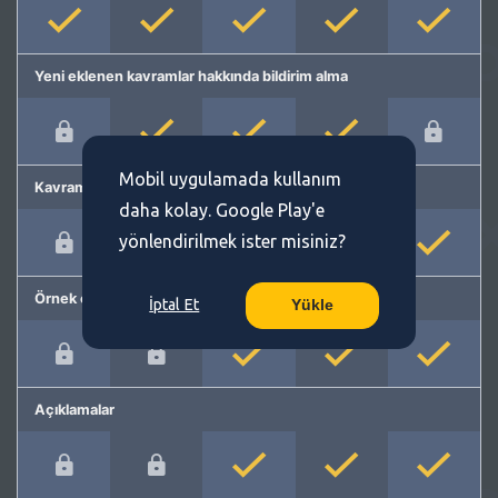
Yeni eklenen kavramlar hakkında bildirim alma
Mobil uygulamada kullanım
Kavram önerme
daha kolay. Google Play'e
yönlendirilmek ister misiniz?
Örnek cümleler
İptal Et
Yükle
Açıklamalar