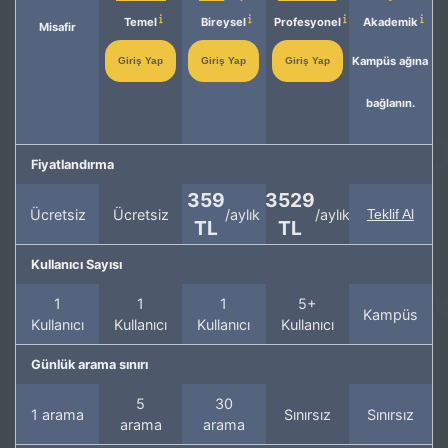
Temel
Bireysel
Profesyonel
Akademik
Misafir
Kampüs ağına
Giriş Yap
Giriş Yap
Giriş Yap
bağlanın.
Fiyatlandırma
359
3529
Ücretsiz
Ücretsiz
/aylık
/aylık
Teklif Al
TL
TL
Kullanıcı Sayısı
1
1
1
5+
Kampüs
Kullanıcı
Kullanıcı
Kullanıcı
Kullanıcı
Günlük arama sınırı
5
30
1 arama
Sınırsız
Sınırsız
arama
arama