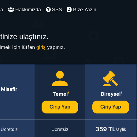
ma
Hakkımızda
SSS
Bize Yazın
inize ulaştınız.
mek için lütfen
yapınız.
giriş
Misafir
Temel
Bireysel
Giriş Yap
Giriş Yap
359 TL
Ücretsiz
Ücretsiz
/aylık