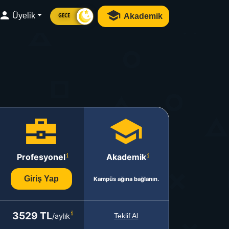
Üyelik
Akademik
GECE
Profesyonel
Akademik
Giriş Yap
Kampüs ağına bağlanın.
3529 TL
/aylık
Teklif Al