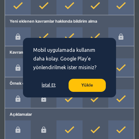
Yeni eklenen kavramlar hakkında bildirim alma
Mobil uygulamada kullanım
Kavram önerme
daha kolay. Google Play'e
yönlendirilmek ister misiniz?
Örnek cümleler
İptal Et
Yükle
Açıklamalar