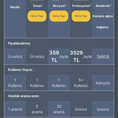
Temel
Bireysel
Profesyonel
Akademik
Misafir
Kampüs ağına
Giriş Yap
Giriş Yap
Giriş Yap
bağlanın.
Fiyatlandırma
359
3529
Ücretsiz
Ücretsiz
/aylık
/aylık
Teklif Al
TL
TL
Kullanıcı Sayısı
1
1
1
5+
Kampüs
Kullanıcı
Kullanıcı
Kullanıcı
Kullanıcı
Günlük arama sınırı
5
30
1 arama
Sınırsız
Sınırsız
arama
arama