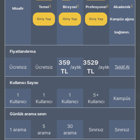
Temel
Bireysel
Profesyonel
Akademik
Misafir
Kampüs ağına
Giriş Yap
Giriş Yap
Giriş Yap
bağlanın.
Fiyatlandırma
359
3529
Ücretsiz
Ücretsiz
/aylık
/aylık
Teklif Al
TL
TL
Kullanıcı Sayısı
1
1
1
5+
Kampüs
Kullanıcı
Kullanıcı
Kullanıcı
Kullanıcı
Günlük arama sınırı
5
30
1 arama
Sınırsız
Sınırsız
arama
arama