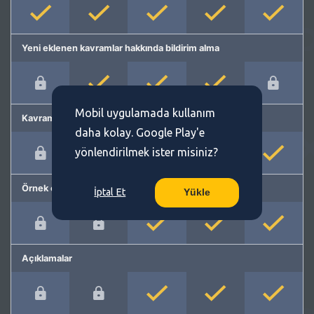
Yeni eklenen kavramlar hakkında bildirim alma
Mobil uygulamada kullanım
Kavram önerme
daha kolay. Google Play'e
yönlendirilmek ister misiniz?
Örnek cümleler
İptal Et
Yükle
Açıklamalar