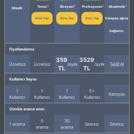
Temel
Bireysel
Profesyonel
Akademik
Misafir
Kampüs ağına
Giriş Yap
Giriş Yap
Giriş Yap
bağlanın.
Fiyatlandırma
359
3529
Ücretsiz
Ücretsiz
/aylık
/aylık
Teklif Al
TL
TL
Kullanıcı Sayısı
1
1
1
5+
Kampüs
Kullanıcı
Kullanıcı
Kullanıcı
Kullanıcı
Günlük arama sınırı
5
30
1 arama
Sınırsız
Sınırsız
arama
arama