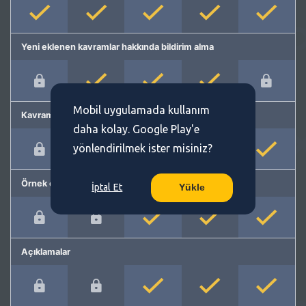
Yeni eklenen kavramlar hakkında bildirim alma
Mobil uygulamada kullanım
Kavram önerme
daha kolay. Google Play'e
yönlendirilmek ister misiniz?
Örnek cümleler
İptal Et
Yükle
Açıklamalar