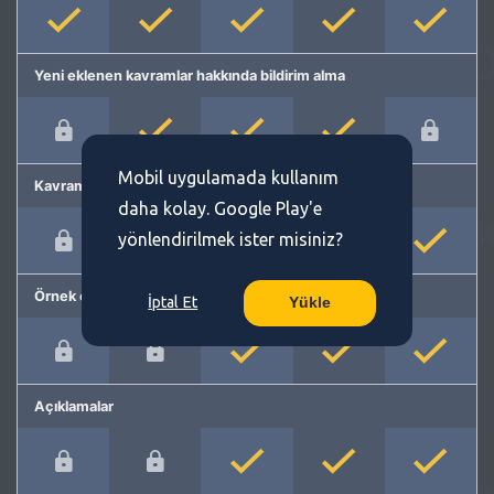
Yeni eklenen kavramlar hakkında bildirim alma
Mobil uygulamada kullanım
Kavram önerme
daha kolay. Google Play'e
yönlendirilmek ister misiniz?
Örnek cümleler
İptal Et
Yükle
Açıklamalar