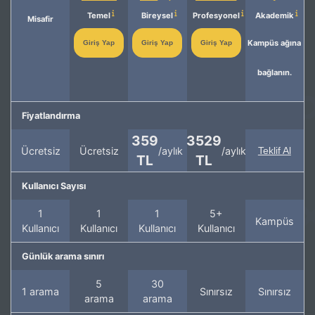
Temel
Bireysel
Profesyonel
Akademik
Misafir
Kampüs ağına
Giriş Yap
Giriş Yap
Giriş Yap
bağlanın.
Fiyatlandırma
359
3529
Ücretsiz
Ücretsiz
/aylık
/aylık
Teklif Al
TL
TL
Kullanıcı Sayısı
1
1
1
5+
Kampüs
Kullanıcı
Kullanıcı
Kullanıcı
Kullanıcı
Günlük arama sınırı
5
30
1 arama
Sınırsız
Sınırsız
arama
arama