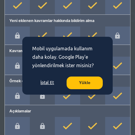
Yeni eklenen kavramlar hakkında bildirim alma
Mobil uygulamada kullanım
Kavram önerme
daha kolay. Google Play'e
yönlendirilmek ister misiniz?
Örnek cümleler
İptal Et
Yükle
Açıklamalar