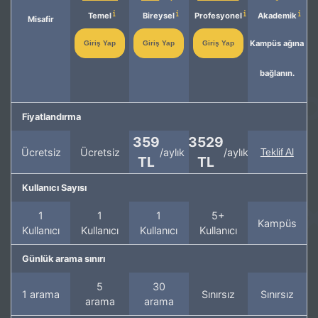
Temel
Bireysel
Profesyonel
Akademik
Misafir
Kampüs ağına
Giriş Yap
Giriş Yap
Giriş Yap
bağlanın.
Fiyatlandırma
359
3529
Ücretsiz
Ücretsiz
/aylık
/aylık
Teklif Al
TL
TL
Kullanıcı Sayısı
1
1
1
5+
Kampüs
Kullanıcı
Kullanıcı
Kullanıcı
Kullanıcı
Günlük arama sınırı
5
30
1 arama
Sınırsız
Sınırsız
arama
arama