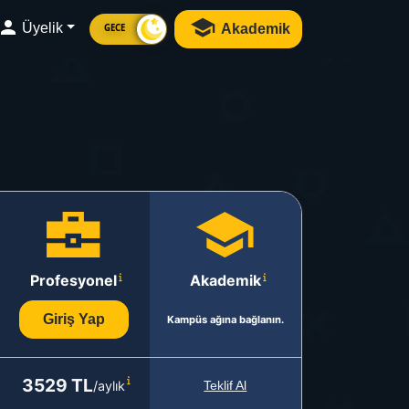
Üyelik
Akademik
GECE
Profesyonel
Akademik
Giriş Yap
Kampüs ağına bağlanın.
3529 TL
/aylık
Teklif Al