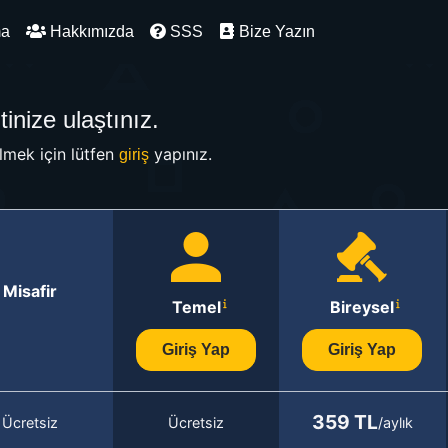
ma
Hakkımızda
SSS
Bize Yazın
inize ulaştınız.
mek için lütfen
yapınız.
giriş
Misafir
Temel
Bireysel
Giriş Yap
Giriş Yap
359 TL
Ücretsiz
Ücretsiz
/aylık