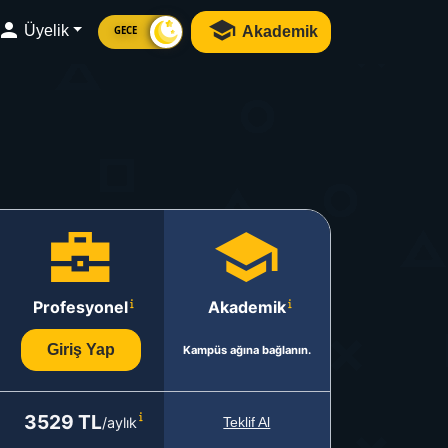
Üyelik
Akademik
GECE
Profesyonel
Akademik
Giriş Yap
Kampüs ağına bağlanın.
3529 TL
/aylık
Teklif Al