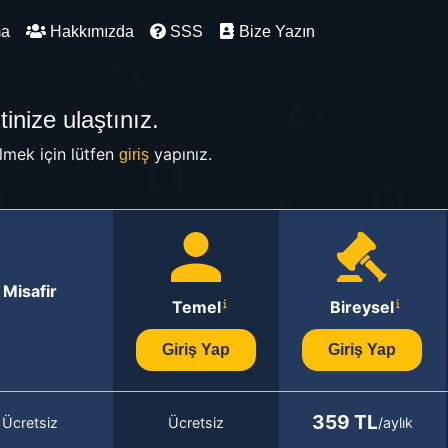
ma
Hakkımızda
SSS
Bize Yazın
inize ulaştınız.
mek için lütfen
yapınız.
giriş
Misafir
Temel
Bireysel
Giriş Yap
Giriş Yap
359 TL
Ücretsiz
Ücretsiz
/aylık