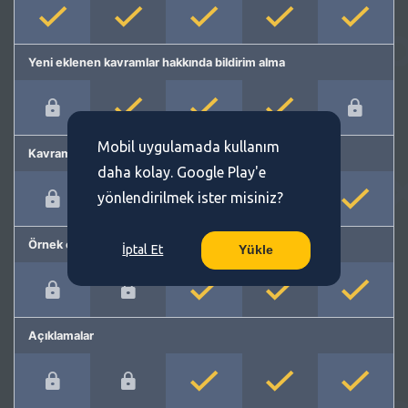
Yeni eklenen kavramlar hakkında bildirim alma
Mobil uygulamada kullanım
Kavram önerme
daha kolay. Google Play'e
yönlendirilmek ister misiniz?
Örnek cümleler
İptal Et
Yükle
Açıklamalar