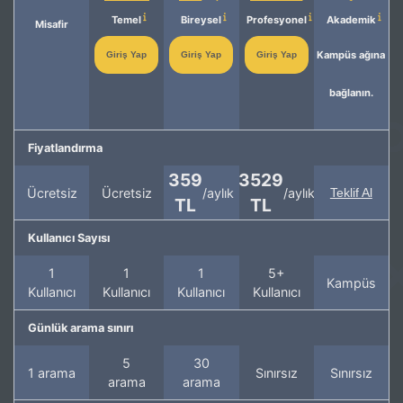
Temel
Bireysel
Profesyonel
Akademik
Misafir
Kampüs ağına
Giriş Yap
Giriş Yap
Giriş Yap
bağlanın.
Fiyatlandırma
359
3529
Ücretsiz
Ücretsiz
/aylık
/aylık
Teklif Al
TL
TL
Kullanıcı Sayısı
1
1
1
5+
Kampüs
Kullanıcı
Kullanıcı
Kullanıcı
Kullanıcı
Günlük arama sınırı
5
30
1 arama
Sınırsız
Sınırsız
arama
arama