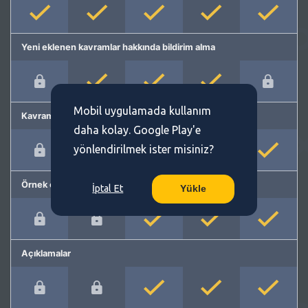
Yeni eklenen kavramlar hakkında bildirim alma
Mobil uygulamada kullanım
Kavram önerme
daha kolay. Google Play'e
yönlendirilmek ister misiniz?
Örnek cümleler
İptal Et
Yükle
Açıklamalar