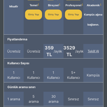
Temel
Bireysel
Profesyonel
Akademik
Misafir
Kampüs ağına
Giriş Yap
Giriş Yap
Giriş Yap
bağlanın.
Fiyatlandırma
359
3529
Ücretsiz
Ücretsiz
/aylık
/aylık
Teklif Al
TL
TL
Kullanıcı Sayısı
1
1
1
5+
Kampüs
Kullanıcı
Kullanıcı
Kullanıcı
Kullanıcı
Günlük arama sınırı
5
30
1 arama
Sınırsız
Sınırsız
arama
arama