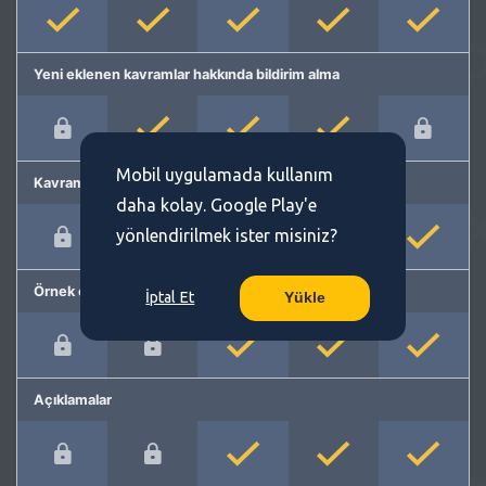
Yeni eklenen kavramlar hakkında bildirim alma
Mobil uygulamada kullanım
Kavram önerme
daha kolay. Google Play'e
yönlendirilmek ister misiniz?
Örnek cümleler
İptal Et
Yükle
Açıklamalar