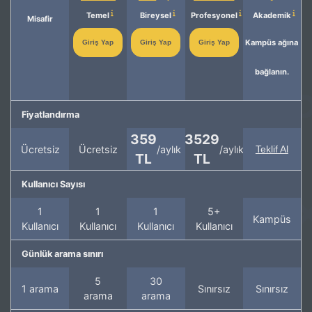
Temel
Bireysel
Profesyonel
Akademik
Misafir
Kampüs ağına
Giriş Yap
Giriş Yap
Giriş Yap
bağlanın.
Fiyatlandırma
359
3529
Ücretsiz
Ücretsiz
/aylık
/aylık
Teklif Al
TL
TL
Kullanıcı Sayısı
1
1
1
5+
Kampüs
Kullanıcı
Kullanıcı
Kullanıcı
Kullanıcı
Günlük arama sınırı
5
30
1 arama
Sınırsız
Sınırsız
arama
arama