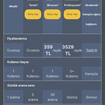
Temel
Bireysel
Profesyonel
Akademik
Misafir
Kampüs ağına
Giriş Yap
Giriş Yap
Giriş Yap
bağlanın.
Fiyatlandırma
359
3529
Ücretsiz
Ücretsiz
/aylık
/aylık
Teklif Al
TL
TL
Kullanıcı Sayısı
1
1
1
5+
Kampüs
Kullanıcı
Kullanıcı
Kullanıcı
Kullanıcı
Günlük arama sınırı
5
30
1 arama
Sınırsız
Sınırsız
arama
arama