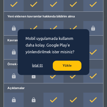
Yeni eklenen kavramlar hakkında bildirim alma
Mobil uygulamada kullanım
Kavram önerme
daha kolay. Google Play'e
yönlendirilmek ister misiniz?
Örnek cümleler
İptal Et
Yükle
Açıklamalar