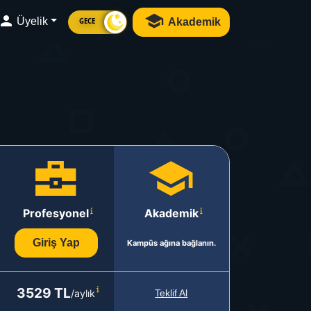
Üyelik
Akademik
GECE
Profesyonel
Akademik
Giriş Yap
Kampüs ağına bağlanın.
3529 TL
/aylık
Teklif Al