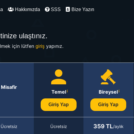
ma
Hakkımızda
SSS
Bize Yazın
inize ulaştınız.
mek için lütfen
yapınız.
giriş
Misafir
Temel
Bireysel
Giriş Yap
Giriş Yap
359 TL
Ücretsiz
Ücretsiz
/aylık