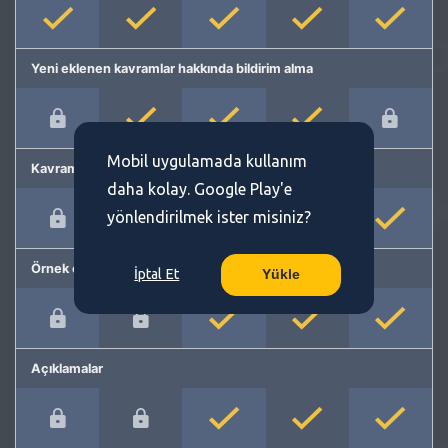
Yeni eklenen kavramlar hakkında bildirim alma
Mobil uygulamada kullanım
Kavram önerme
daha kolay. Google Play'e
yönlendirilmek ister misiniz?
Örnek cümleler
İptal Et
Yükle
Açıklamalar