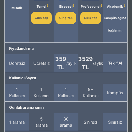
Temel
Bireysel
Profesyonel
Akademik
Misafir
Kampüs ağına
Giriş Yap
Giriş Yap
Giriş Yap
bağlanın.
Fiyatlandırma
359
3529
Ücretsiz
Ücretsiz
/aylık
/aylık
Teklif Al
TL
TL
Kullanıcı Sayısı
1
1
1
5+
Kampüs
Kullanıcı
Kullanıcı
Kullanıcı
Kullanıcı
Günlük arama sınırı
5
30
1 arama
Sınırsız
Sınırsız
arama
arama