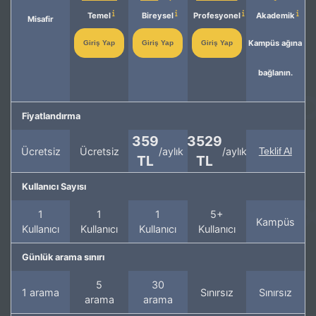
Temel
Bireysel
Profesyonel
Akademik
Misafir
Kampüs ağına
Giriş Yap
Giriş Yap
Giriş Yap
bağlanın.
Fiyatlandırma
359
3529
Ücretsiz
Ücretsiz
/aylık
/aylık
Teklif Al
TL
TL
Kullanıcı Sayısı
1
1
1
5+
Kampüs
Kullanıcı
Kullanıcı
Kullanıcı
Kullanıcı
Günlük arama sınırı
5
30
1 arama
Sınırsız
Sınırsız
arama
arama