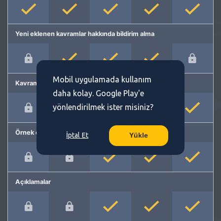
Yeni eklenen kavramlar hakkında bildirim alma
Mobil uygulamada kullanım
Kavram önerme
daha kolay. Google Play'e
yönlendirilmek ister misiniz?
Örnek cümleler
İptal Et
Yükle
Açıklamalar