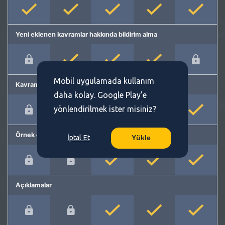
Yeni eklenen kavramlar hakkında bildirim alma
Mobil uygulamada kullanım
Kavram önerme
daha kolay. Google Play'e
yönlendirilmek ister misiniz?
Örnek cümleler
İptal Et
Yükle
Açıklamalar