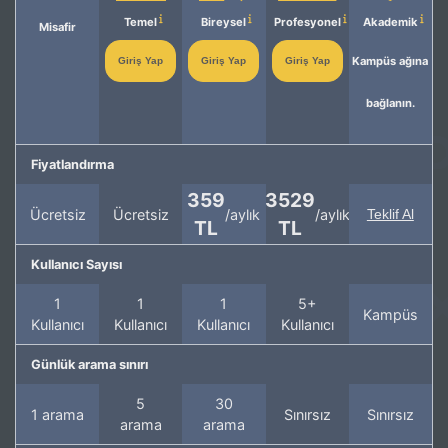
Temel
Bireysel
Profesyonel
Akademik
Misafir
Kampüs ağına
Giriş Yap
Giriş Yap
Giriş Yap
bağlanın.
Fiyatlandırma
359
3529
Ücretsiz
Ücretsiz
/aylık
/aylık
Teklif Al
TL
TL
Kullanıcı Sayısı
1
1
1
5+
Kampüs
Kullanıcı
Kullanıcı
Kullanıcı
Kullanıcı
Günlük arama sınırı
5
30
1 arama
Sınırsız
Sınırsız
arama
arama