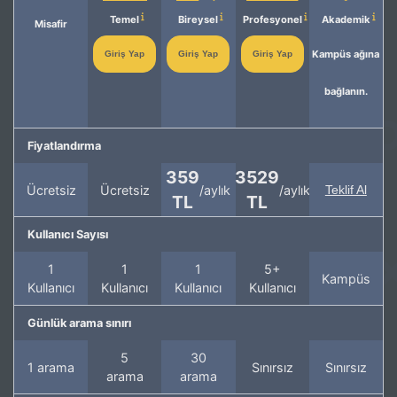
Temel
Bireysel
Profesyonel
Akademik
Misafir
Kampüs ağına
Giriş Yap
Giriş Yap
Giriş Yap
bağlanın.
Fiyatlandırma
359
3529
Ücretsiz
Ücretsiz
/aylık
/aylık
Teklif Al
TL
TL
Kullanıcı Sayısı
1
1
1
5+
Kampüs
Kullanıcı
Kullanıcı
Kullanıcı
Kullanıcı
Günlük arama sınırı
5
30
1 arama
Sınırsız
Sınırsız
arama
arama