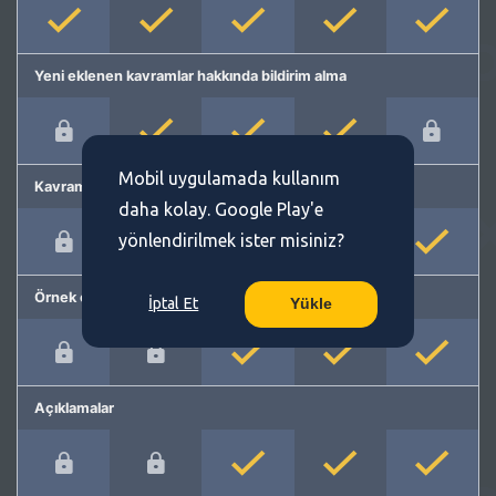
Yeni eklenen kavramlar hakkında bildirim alma
Mobil uygulamada kullanım
Kavram önerme
daha kolay. Google Play'e
yönlendirilmek ister misiniz?
Örnek cümleler
İptal Et
Yükle
Açıklamalar