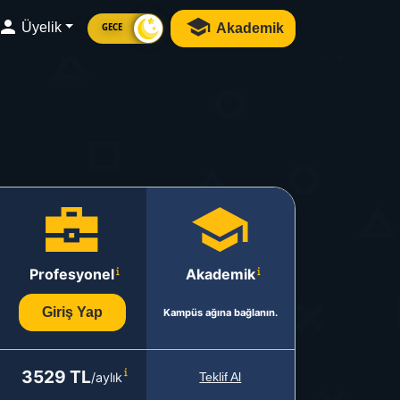
Üyelik
Akademik
GECE
Profesyonel
Akademik
Giriş Yap
Kampüs ağına bağlanın.
3529 TL
/aylık
Teklif Al