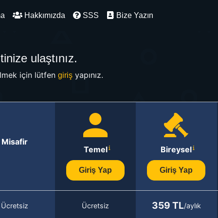
ma
Hakkımızda
SSS
Bize Yazın
inize ulaştınız.
mek için lütfen
yapınız.
giriş
Misafir
Temel
Bireysel
Giriş Yap
Giriş Yap
359 TL
Ücretsiz
Ücretsiz
/aylık