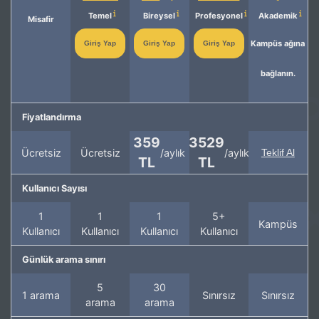
Temel
Bireysel
Profesyonel
Akademik
Misafir
Kampüs ağına
Giriş Yap
Giriş Yap
Giriş Yap
bağlanın.
Fiyatlandırma
359
3529
Ücretsiz
Ücretsiz
/aylık
/aylık
Teklif Al
TL
TL
Kullanıcı Sayısı
1
1
1
5+
Kampüs
Kullanıcı
Kullanıcı
Kullanıcı
Kullanıcı
Günlük arama sınırı
5
30
1 arama
Sınırsız
Sınırsız
arama
arama