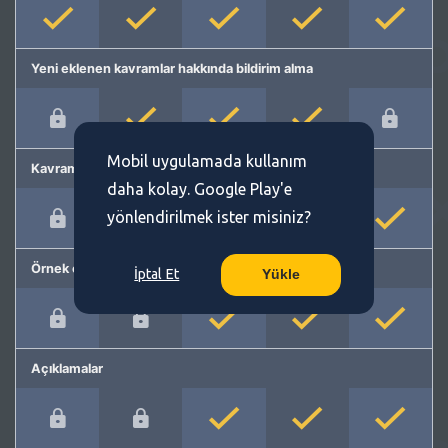
Yeni eklenen kavramlar hakkında bildirim alma
Mobil uygulamada kullanım
Kavram önerme
daha kolay. Google Play'e
yönlendirilmek ister misiniz?
Örnek cümleler
İptal Et
Yükle
Açıklamalar