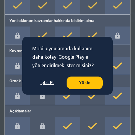
Yeni eklenen kavramlar hakkında bildirim alma
Mobil uygulamada kullanım
Kavram önerme
daha kolay. Google Play'e
yönlendirilmek ister misiniz?
Örnek cümleler
İptal Et
Yükle
Açıklamalar