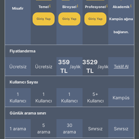
Temel
Bireysel
Profesyonel
Akademik
Misafir
Kampüs ağına
Giriş Yap
Giriş Yap
Giriş Yap
bağlanın.
Fiyatlandırma
359
3529
Ücretsiz
Ücretsiz
/aylık
/aylık
Teklif Al
TL
TL
Kullanıcı Sayısı
1
1
1
5+
Kampüs
Kullanıcı
Kullanıcı
Kullanıcı
Kullanıcı
Günlük arama sınırı
5
30
1 arama
Sınırsız
Sınırsız
arama
arama