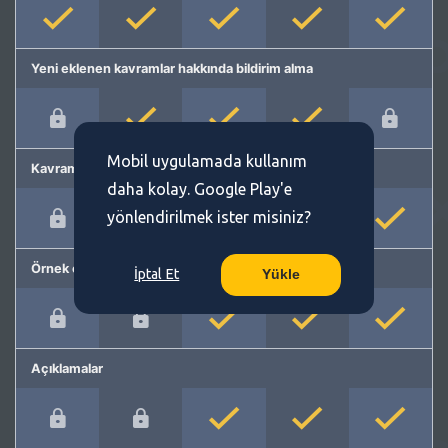
Yeni eklenen kavramlar hakkında bildirim alma
Mobil uygulamada kullanım
Kavram önerme
daha kolay. Google Play'e
yönlendirilmek ister misiniz?
Örnek cümleler
İptal Et
Yükle
Açıklamalar