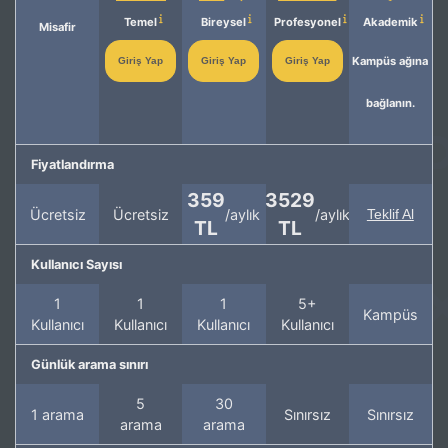
Temel
Bireysel
Profesyonel
Akademik
Misafir
Kampüs ağına
Giriş Yap
Giriş Yap
Giriş Yap
bağlanın.
Fiyatlandırma
359
3529
Ücretsiz
Ücretsiz
/aylık
/aylık
Teklif Al
TL
TL
Kullanıcı Sayısı
1
1
1
5+
Kampüs
Kullanıcı
Kullanıcı
Kullanıcı
Kullanıcı
Günlük arama sınırı
5
30
1 arama
Sınırsız
Sınırsız
arama
arama