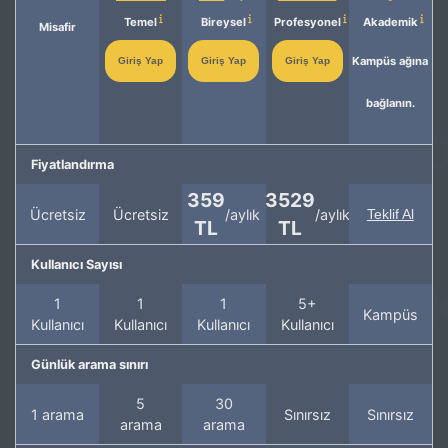
Temel
Bireysel
Profesyonel
Akademik
Misafir
Kampüs ağına
Giriş Yap
Giriş Yap
Giriş Yap
bağlanın.
Fiyatlandırma
359
3529
Ücretsiz
Ücretsiz
/aylık
/aylık
Teklif Al
TL
TL
Kullanıcı Sayısı
1
1
1
5+
Kampüs
Kullanıcı
Kullanıcı
Kullanıcı
Kullanıcı
Günlük arama sınırı
5
30
1 arama
Sınırsız
Sınırsız
arama
arama