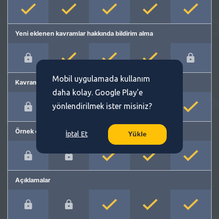
Yeni eklenen kavramlar hakkında bildirim alma
Mobil uygulamada kullanım
Kavram önerme
daha kolay. Google Play'e
yönlendirilmek ister misiniz?
Örnek cümleler
İptal Et
Yükle
Açıklamalar