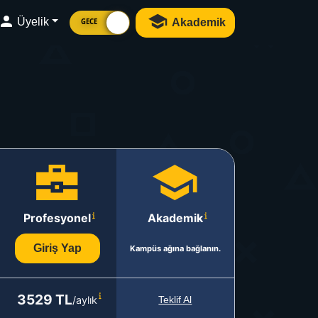
Üyelik
Akademik
GECE
Profesyonel
Akademik
Giriş Yap
Kampüs ağına bağlanın.
3529 TL
/aylık
Teklif Al