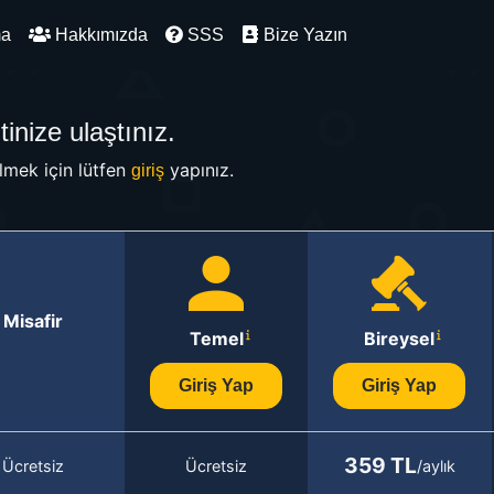
ma
Hakkımızda
SSS
Bize Yazın
inize ulaştınız.
mek için lütfen
yapınız.
giriş
Misafir
Temel
Bireysel
Giriş Yap
Giriş Yap
359 TL
Ücretsiz
Ücretsiz
/aylık