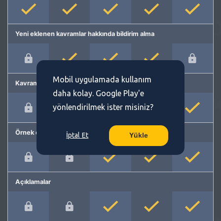
Yeni eklenen kavramlar hakkında bildirim alma
Mobil uygulamada kullanım
Kavram önerme
daha kolay. Google Play'e
yönlendirilmek ister misiniz?
Örnek cümleler
İptal Et
Yükle
Açıklamalar