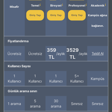
Temel
Bireysel
Profesyonel
Akademik
Misafir
Kampüs ağına
Giriş Yap
Giriş Yap
Giriş Yap
bağlanın.
Fiyatlandırma
359
3529
Ücretsiz
Ücretsiz
/aylık
/aylık
Teklif Al
TL
TL
Kullanıcı Sayısı
1
1
1
5+
Kampüs
Kullanıcı
Kullanıcı
Kullanıcı
Kullanıcı
Günlük arama sınırı
5
30
1 arama
Sınırsız
Sınırsız
arama
arama