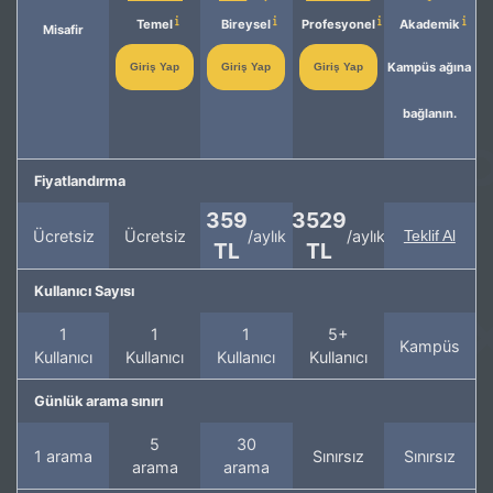
Temel
Bireysel
Profesyonel
Akademik
Misafir
Kampüs ağına
Giriş Yap
Giriş Yap
Giriş Yap
bağlanın.
Fiyatlandırma
359
3529
Ücretsiz
Ücretsiz
/aylık
/aylık
Teklif Al
TL
TL
Kullanıcı Sayısı
1
1
1
5+
Kampüs
Kullanıcı
Kullanıcı
Kullanıcı
Kullanıcı
Günlük arama sınırı
5
30
1 arama
Sınırsız
Sınırsız
arama
arama