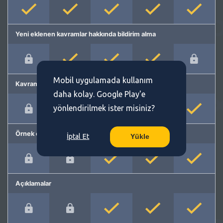
Yeni eklenen kavramlar hakkında bildirim alma
Mobil uygulamada kullanım
Kavram önerme
daha kolay. Google Play'e
yönlendirilmek ister misiniz?
Örnek cümleler
İptal Et
Yükle
Açıklamalar