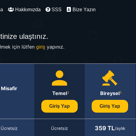
ma
Hakkımızda
SSS
Bize Yazın
inize ulaştınız.
mek için lütfen
yapınız.
giriş
Misafir
Temel
Bireysel
Giriş Yap
Giriş Yap
359 TL
Ücretsiz
Ücretsiz
/aylık