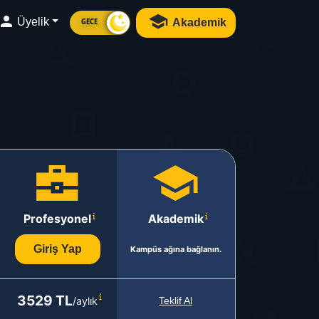
Üyelik
Akademik
GECE
Profesyonel
Akademik
Giriş Yap
Kampüs ağına bağlanın.
3529 TL
/aylık
Teklif Al