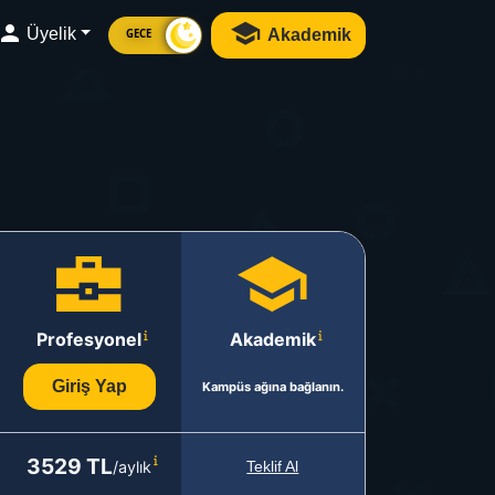
Üyelik
Akademik
GECE
Profesyonel
Akademik
Giriş Yap
Kampüs ağına bağlanın.
3529 TL
/aylık
Teklif Al