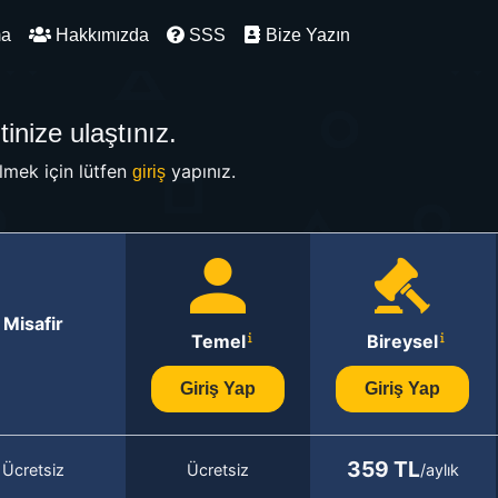
ma
Hakkımızda
SSS
Bize Yazın
inize ulaştınız.
mek için lütfen
yapınız.
giriş
Misafir
Temel
Bireysel
Giriş Yap
Giriş Yap
359 TL
Ücretsiz
Ücretsiz
/aylık