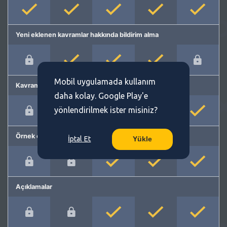
Yeni eklenen kavramlar hakkında bildirim alma
Mobil uygulamada kullanım
Kavram önerme
daha kolay. Google Play'e
yönlendirilmek ister misiniz?
Örnek cümleler
İptal Et
Yükle
Açıklamalar