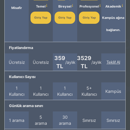
Temel
Bireysel
Profesyonel
Akademik
Misafir
Kampüs ağına
Giriş Yap
Giriş Yap
Giriş Yap
bağlanın.
Fiyatlandırma
359
3529
Ücretsiz
Ücretsiz
/aylık
/aylık
Teklif Al
TL
TL
Kullanıcı Sayısı
1
1
1
5+
Kampüs
Kullanıcı
Kullanıcı
Kullanıcı
Kullanıcı
Günlük arama sınırı
5
30
1 arama
Sınırsız
Sınırsız
arama
arama