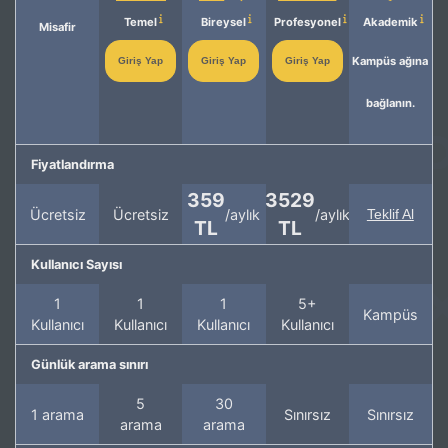
Temel
Bireysel
Profesyonel
Akademik
Misafir
Kampüs ağına
Giriş Yap
Giriş Yap
Giriş Yap
bağlanın.
Fiyatlandırma
359
3529
Ücretsiz
Ücretsiz
/aylık
/aylık
Teklif Al
TL
TL
Kullanıcı Sayısı
1
1
1
5+
Kampüs
Kullanıcı
Kullanıcı
Kullanıcı
Kullanıcı
Günlük arama sınırı
5
30
1 arama
Sınırsız
Sınırsız
arama
arama