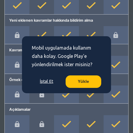
Yeni eklenen kavramlar hakkında bildirim alma
Mobil uygulamada kullanım
Kavram önerme
daha kolay. Google Play'e
yönlendirilmek ister misiniz?
Örnek cümleler
İptal Et
Yükle
Açıklamalar