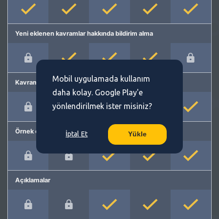
Yeni eklenen kavramlar hakkında bildirim alma
Mobil uygulamada kullanım
Kavram önerme
daha kolay. Google Play'e
yönlendirilmek ister misiniz?
Örnek cümleler
İptal Et
Yükle
Açıklamalar