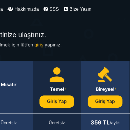
ma
Hakkımızda
SSS
Bize Yazın
inize ulaştınız.
mek için lütfen
yapınız.
giriş
Misafir
Temel
Bireysel
Giriş Yap
Giriş Yap
359 TL
Ücretsiz
Ücretsiz
/aylık