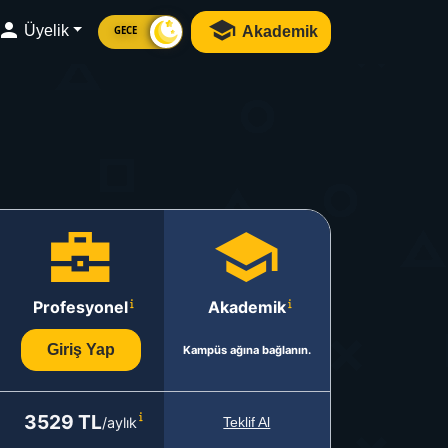
Üyelik
Akademik
GECE
Profesyonel
Akademik
Giriş Yap
Kampüs ağına bağlanın.
3529 TL
/aylık
Teklif Al