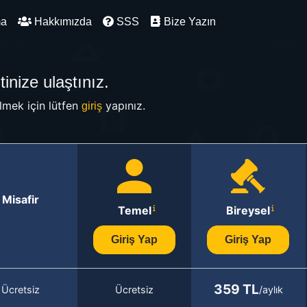
ma
Hakkımızda
SSS
Bize Yazın
inize ulaştınız.
mek için lütfen
yapınız.
giriş
Misafir
Temel
Bireysel
Giriş Yap
Giriş Yap
359 TL
Ücretsiz
Ücretsiz
/aylık