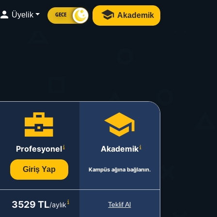
Üyelik
Akademik
GECE
Profesyonel
Akademik
Giriş Yap
Kampüs ağına bağlanın.
3529 TL
/aylık
Teklif Al