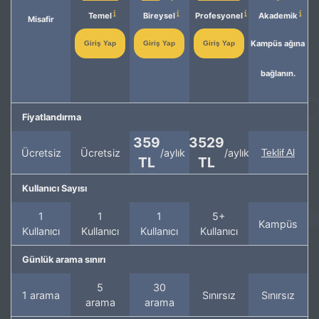
Temel
Bireysel
Profesyonel
Akademik
Misafir
Kampüs ağına
Giriş Yap
Giriş Yap
Giriş Yap
bağlanın.
Fiyatlandırma
359
3529
Ücretsiz
Ücretsiz
/aylık
/aylık
Teklif Al
TL
TL
Kullanıcı Sayısı
1
1
1
5+
Kampüs
Kullanıcı
Kullanıcı
Kullanıcı
Kullanıcı
Günlük arama sınırı
5
30
1 arama
Sınırsız
Sınırsız
arama
arama