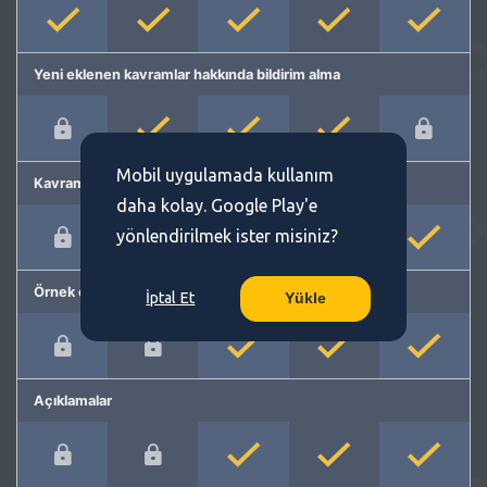
Yeni eklenen kavramlar hakkında bildirim alma
Mobil uygulamada kullanım
Kavram önerme
daha kolay. Google Play'e
yönlendirilmek ister misiniz?
Örnek cümleler
İptal Et
Yükle
Açıklamalar