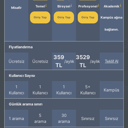
Temel
Bireysel
Profesyonel
Akademik
Misafir
Kampüs ağına
Giriş Yap
Giriş Yap
Giriş Yap
bağlanın.
Fiyatlandırma
359
3529
Ücretsiz
Ücretsiz
/aylık
/aylık
Teklif Al
TL
TL
Kullanıcı Sayısı
1
1
1
5+
Kampüs
Kullanıcı
Kullanıcı
Kullanıcı
Kullanıcı
Günlük arama sınırı
5
30
1 arama
Sınırsız
Sınırsız
arama
arama