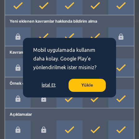
Yeni eklenen kavramlar hakkında bildirim alma
Mobil uygulamada kullanım
Kavram önerme
daha kolay. Google Play'e
yönlendirilmek ister misiniz?
Örnek cümleler
İptal Et
Yükle
Açıklamalar