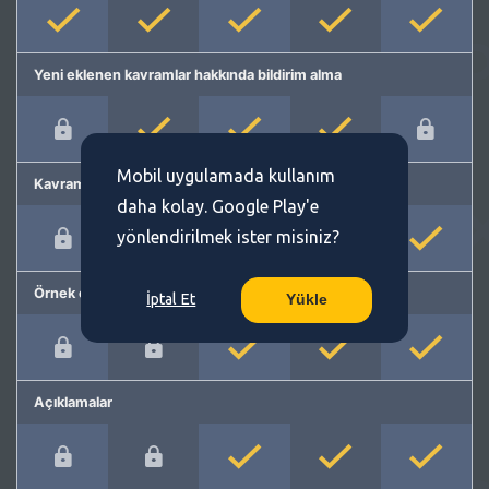
Yeni eklenen kavramlar hakkında bildirim alma
Mobil uygulamada kullanım
Kavram önerme
daha kolay. Google Play'e
yönlendirilmek ister misiniz?
Örnek cümleler
İptal Et
Yükle
Açıklamalar