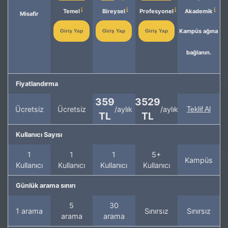
Temel
Bireysel
Profesyonel
Akademik
Misafir
Kampüs ağına
Giriş Yap
Giriş Yap
Giriş Yap
bağlanın.
Fiyatlandırma
359
3529
Ücretsiz
Ücretsiz
/aylık
/aylık
Teklif Al
TL
TL
Kullanıcı Sayısı
1
1
1
5+
Kampüs
Kullanıcı
Kullanıcı
Kullanıcı
Kullanıcı
Günlük arama sınırı
5
30
1 arama
Sınırsız
Sınırsız
arama
arama